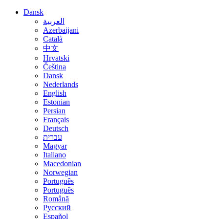
Dansk
العربية
Azerbaijani
Català
中文
Hrvatski
Čeština
Dansk
Nederlands
English
Estonian
Persian
Français
Deutsch
עברית
Magyar
Italiano
Macedonian
Norwegian
Português
Português
Română
Русский
Español