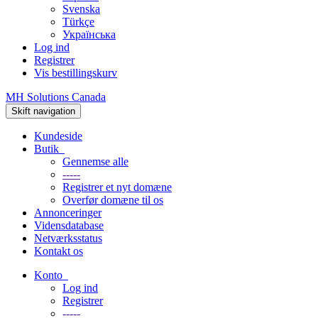
Svenska
Türkçe
Українська
Log ind
Registrer
Vis bestillingskurv
MH Solutions Canada
Skift navigation
Kundeside
Butik
Gennemse alle
-----
Registrer et nyt domæne
Overfør domæne til os
Annonceringer
Vidensdatabase
Netværksstatus
Kontakt os
Konto
Log ind
Registrer
-----