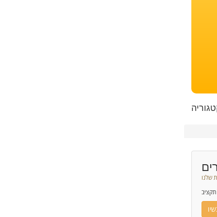
טגוריה
ים
 שלנו
תקציב
יו