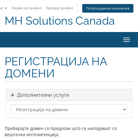
an
Најава на профил
Креирај профил
Потрошувачка кошничка
MH Solutions Canada
Вклу
РЕГИСТРАЦИЈА НА
ДОМЕНИ
Дополнителни услуги
Пребарајте домен со предлози што се напојуваат со
вештачка интелигенција.