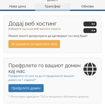
Нова цена
Трансфер
Обнови
Додај веб хостинг
Изберете од низа веб-хостинг пакети
Имаме пакети дизајнирани да одговараат на секој буџет
Истражете ги пакетите сега
Префрлете го вашиот домен
кај нас
Префрлете се сега за да го продолжите вашиот
домен за 1 година!*
Префрлете домен
* Исклучува одредени TLD и неодамна обновени домени